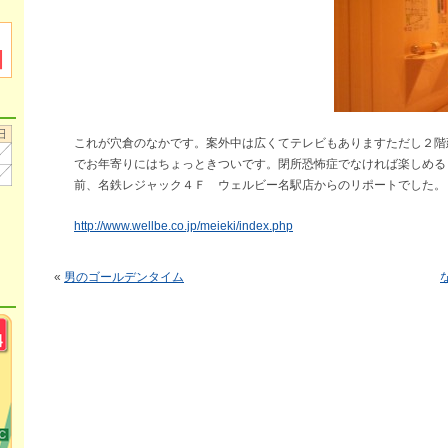
これが穴倉のなかです。案外中は広くてテレビもありますただし２階
でお年寄りにはちょっときついです。閉所恐怖症でなければ楽しめる
前、名鉄レジャック４Ｆ ウェルビー名駅店からのリポートでした。
http://www.wellbe.co.jp/meieki/index.php
«
男のゴールデンタイム