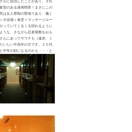
テルに宿泊したことがあり、それ
食堂のある漫画喫茶！まさにこの
所は女人禁制の聖地であり、働く
＋大浴場＋食堂＋マッサージルー
がっていてくるくる回れるように
ような、さながら忍者屋敷をおも
さんにあってサウナも（遠赤、ミ
だいたい中高年の方です。２０代
と中年の顔になるのかも・・・と