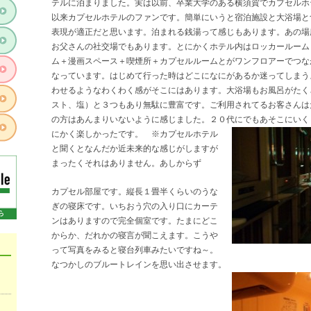
テルに泊まりました。実は以前、卒業大学のある横須賀でカプセルホ
以来カプセルホテルのファンです。簡単にいうと宿泊施設と大浴場と
表現が適正だと思います。泊まれる銭湯って感じもあります。あの場
お父さんの社交場でもあります。とにかくホテル内はロッカールーム
ム＋漫画スペース＋喫煙所＋カプセルルームとがワンフロアーでつな
なっています。はじめて行った時はどこになにがあるか迷ってしまう
わせるようなわくわく感がそこにはあります。大浴場もお風呂がたく
スト、塩）と３つもあり無駄に豊富です。ご利用されてるお客さんは
の方はあんまりいないように感じました。２０代にでもあそこにいく
にかく楽しかったです。 ※
カプセルホテル
と聞くとなんだか近未来的な感じがしますが
まったくそれはありません。あしからず
カプセル部屋です。縦長１畳半くらいのうな
ぎの寝床です。いちおう穴の入り口にカーテ
ンはありますので完全個室です。たまにどこ
からか、だれかの寝言が聞こえます。こうや
って写真をみると寝台列車みたいですね～。
なつかしのブルートレインを思い出させます。