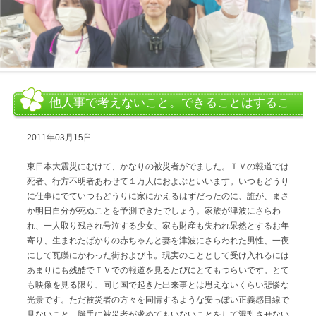
他人事で考えないこと。できることはするこ
と。（東日本大震災）
2011年03月15日
東日本大震災にむけて、かなりの被災者がでました。ＴＶの報道では
死者、行方不明者あわせて１万人におよぶといいます。いつもどうり
に仕事にでていつもどうりに家にかえるはずだったのに、誰が、まさ
か明日自分が死ぬことを予測できたでしょう。家族が津波にさらわ
れ、一人取り残され号泣する少女、家も財産も失われ呆然とするお年
寄り、生まれたばかりの赤ちゃんと妻を津波にさらわれた男性、一夜
にして瓦礫にかわった街および市。現実のこととして受け入れるには
あまりにも残酷でＴＶでの報道を見るたびにとてもつらいです。とて
も映像を見る限り、同じ国で起きた出来事とは思えないくらい悲惨な
光景です。ただ被災者の方々を同情するような安っぽい正義感目線で
見ないこと、勝手に被災者が求めてもいないことをして混乱させない