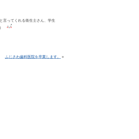
と言ってくれる衛生士さん、学生
。）
。
ふじさわ歯科医院を卒業します。
»