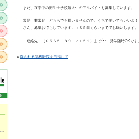
まだ、在学中の衛生士学校短大生のアルバイトも募集しています。
常勤、非常勤 どちらでも構いませんので、うちで働いてもいいよ！
さん、募集お待ちしています。（３５歳くらいまででお願いします
連絡先 （０５６５ ８９ ２１５１）まで
見学随時OKです
«
愛される歯科医院を目指して