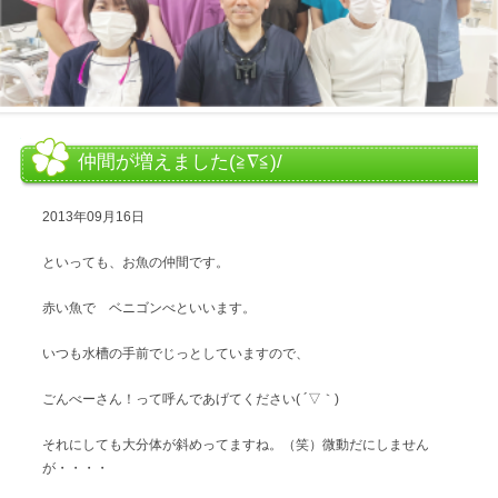
仲間が増えました(≧∇≦)/
2013年09月16日
といっても、お魚の仲間です。
赤い魚で ベニゴンべといいます。
いつも水槽の手前でじっとしていますので、
ごんべーさん！って呼んであげてください( ´▽｀)
それにしても大分体が斜めってますね。（笑）微動だにしません
が・・・・