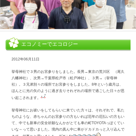
エコノミーでエコロジー
2012年06月11日
挙母神社で３男のお宮参りをしました。長男→東京の荒川区 （尾久
八幡神社）、次男→千葉県松戸市（松戸神社）、３男→（挙母神
社）。３兄弟別々の場所でお宮参りをしました。8年という歳月は、
ほんとに光の矢のように過ぎ去りそれぞれの場所で過ごした日々が思
い起こされます。
挙母神社にお祓いをしてもらいに来ていた方々は、それぞれで、私た
ちのような、赤ちゃんのお宮参りの方もいれば厄年の厄払いの方もい
て、中でも新車の安全祈願なんかがとても車の町TOYOTAっぽくてい
いな～って思いました。境内の真ん中に車がドカドカっと入り込んで