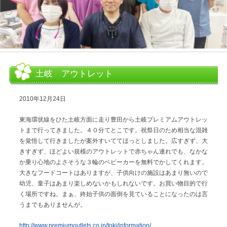
土岐 アウトレット
2010年12月24日
東海環状線をひた土岐方面に走り豊田から土岐プレミアムアウトレッ
トまで行ってきました。４０分てとこです。祝祭日のため相当な混雑
を覚悟して行きましたが案外すいててほっとしました。広すぎず、大
きすぎず、ほどよい規模のアウトレットで赤ちゃん連れでも、なかな
か乗り心地のよさそうな３輪のベビーカーを無料でかしてくれます。
大きなフードコートはありますが、子供向けの施設はあまり無いので
幼児、童子はあまり楽しめないかもしれないです。お買い物目的で行
く場所ですね。まぁ、終始子供の面倒を見ていることになったのは言
うまでもありませんが。
http://www.premiumoutlets.co.jp/toki/information/