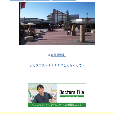
«
裏路地街灯
クリスマス・ＺＩＰＰＹなんちゃって
»